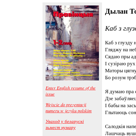
Дылан Т
Каб з глуз
Каб з глузду 
Гляджу на неб
Сядаю пры ад
І сузіраю ру
Маторы цягну
Бо розум трэб
Enter English resume of the
Я думаю пра с
issue
Дзе забаўляец
Wejscie do prezentacji
І бабы на зас
numeru w jezyku polskim
Глытаюць сон
Уваход у беларускі
Салодкія напе
зьмест нумару
Лашчаць вушы.