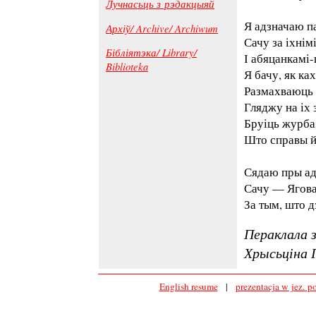
Лучнасьць з рэдакцыяй
Я адзначаю па
Архіў/ Archive/ Archiwum
Сачу за іхнім
Бібліятэка/ Library/
І абяцанкамі-
Biblioteka
Я бачу, як ка
Размахваюць 
Гляджу на іх
Бруіць журба
Што справы й
Сядаю пры ад
Сачу — Ягова
За тым, што д
Пераклала з
Хрысьціна
English resume
|
prezentacja w jez. p